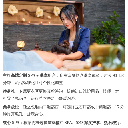
主打
高端定制 SPA + 桑拿组合
，所有套餐均含桑拿体验，时长 90-150
分钟，流程标准化且可个性化调整：
净身礼
：专属更衣区更换真丝浴袍，提供进口洗护用品，技师一对一
引导至私汤区，进行草本净足与舒缓泡浴。
桑拿放松
：独立包厢内干湿蒸房，可选择玉石汗蒸或中药湿蒸，15 分
钟打开毛孔，舒缓身心。
核心 SPA
：根据需求选择
皇室精油 SPA、经络深度推拿、热石理疗、