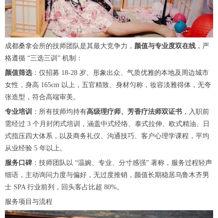
成都桑拿会所的技师团队是其最大竞争力，
颜值与专业度双在线
，严
格遵循 “三选三训” 机制：
颜值筛选
：仅招募 18-28 岁、形象出众、气质优雅的本地及周边城市
女性，身高 165cm 以上，五官精致、身材匀称，妆容淡雅得体，无夸
张造型，符合高端审美。
专业培训
：所有技师均持有
高级理疗师、芳香疗法师双证书
，入职前
需经过 3 个月封闭式培训，涵盖中式经络、泰式拉伸、欧式精油、日
式指压四大体系，以及商务礼仪、沟通技巧、客户心理学课程，平均
从业经验 5 年以上。
服务口碑
：技师团队以 “温婉、专业、分寸感强” 著称，服务过程轻声
细语，主动询问力度与偏好，无过度推销，颜值长期稳居乌鲁木齐男
士 SPA 行业前列，回头客占比超 80%。
服务项目与流程