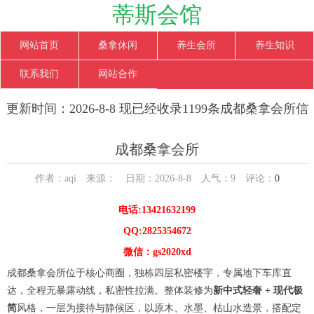
蒂斯会馆
网站首页
桑拿休闲
养生会所
养生知识
联系我们
网站合作
更新时间：2026-8-8 现已经收录1199条成都桑拿会所信
息
成都桑拿会所
作者：aqi 来源： 日期：2026-8-8 人气：
9
评论：
0
电话:13421632199
QQ:2825354672
微信：gs2020xd
成都桑拿会所位于核心商圈，独栋四层私密楼宇，专属地下车库直
达，全程无暴露动线，私密性拉满。整体装修为
新中式轻奢 + 现代极
简
风格，一层为接待与静候区，以原木、水墨、枯山水造景，搭配定